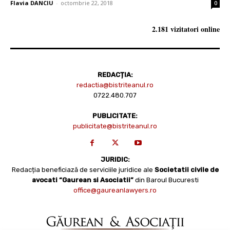
Flavia DANCIU
-
octombrie 22, 2018
0
2.181 vizitatori online
REDACȚIA:
redactia@bistriteanul.ro
0722.480.707
PUBLICITATE:
publicitate@bistriteanul.ro
JURIDIC:
Redacția beneficiază de serviciile juridice ale
Societatii civile de
avocati “Gaurean si Asociatii”
din Baroul Bucuresti
office@gaureanlawyers.ro