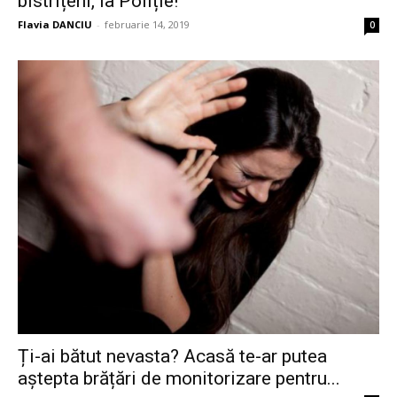
bistrițeni, la Poliție!
Flavia DANCIU
-
februarie 14, 2019
0
Ți-ai bătut nevasta? Acasă te-ar putea
aștepta brățări de monitorizare pentru...