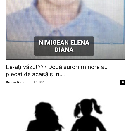
Le-ați văzut??? Două surori minore au
plecat de acasă și nu...
Redactia
-
iulie 17, 2020
0