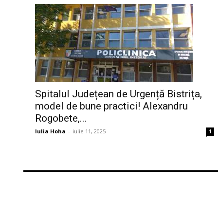
Spitalul Județean de Urgență Bistrița,
model de bune practici! Alexandru
Rogobete,...
Iulia Hoha
-
iulie 11, 2025
1