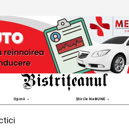
Opinii
Știrile NeBUNE
tici