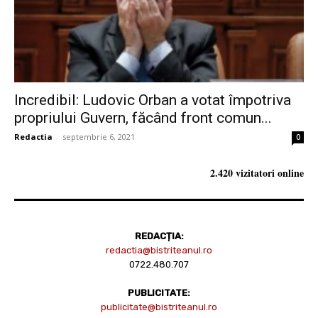
Incredibil: Ludovic Orban a votat împotriva
propriului Guvern, făcând front comun...
Redactia
-
septembrie 6, 2021
0
2.420 vizitatori online
REDACȚIA:
redactia@bistriteanul.ro
0722.480.707
PUBLICITATE:
publicitate@bistriteanul.ro