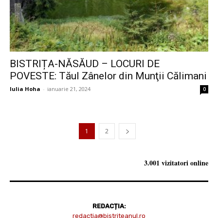
BISTRIȚA-NĂSĂUD – LOCURI DE
POVESTE: Tăul Zânelor din Munţii Călimani
Iulia Hoha
-
ianuarie 21, 2024
0
1
2
3.001 vizitatori online
REDACȚIA:
redactia@bistriteanul.ro