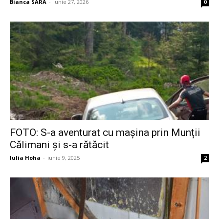
Bianca SARA
-
iunie 27, 2026
0
FOTO: S-a aventurat cu mașina prin Munții
Călimani și s-a rătăcit
Iulia Hoha
-
iunie 9, 2025
2