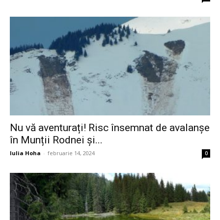
Nu vă aventurați! Risc însemnat de avalanșe
în Munții Rodnei și...
Iulia Hoha
-
februarie 14, 2024
0