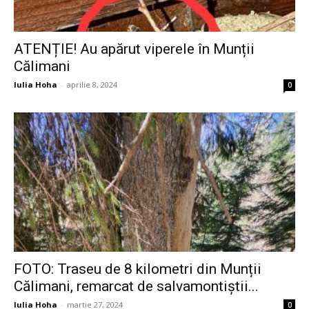
ATENȚIE! Au apărut viperele în Munții
Călimani
Iulia Hoha
-
aprilie 8, 2024
0
FOTO: Traseu de 8 kilometri din Munții
Călimani, remarcat de salvamontiștii...
Iulia Hoha
-
martie 27, 2024
0