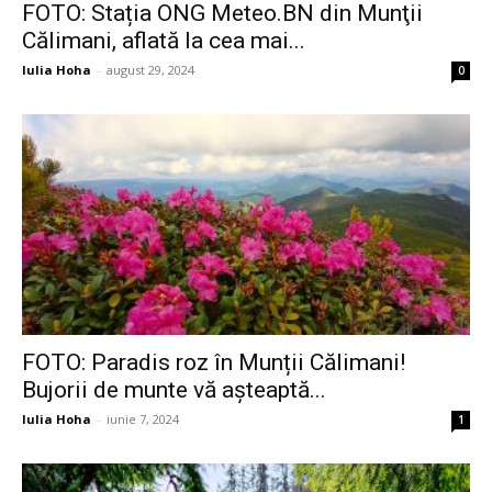
FOTO: Stația ONG Meteo.BN din Munţii
Călimani, aflată la cea mai...
Iulia Hoha
-
august 29, 2024
0
FOTO: Paradis roz în Munții Călimani!
Bujorii de munte vă așteaptă...
Iulia Hoha
-
iunie 7, 2024
1