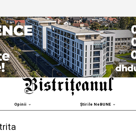
Opinii
Știrile NeBUNE
trita