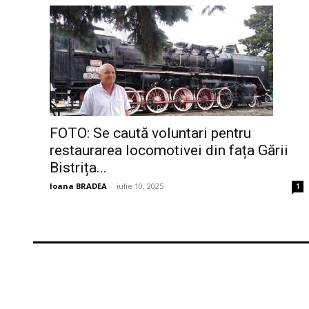
FOTO: Se caută voluntari pentru
restaurarea locomotivei din fața Gării
Bistrița...
Ioana BRADEA
-
iulie 10, 2025
1