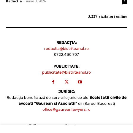
Redactia
-
iunie 3, 2026
1
3.227 vizitatori online
REDACȚIA:
redactia@bistriteanul.ro
0722.480.707
PUBLICITATE:
publicitate@bistriteanul.ro
JURIDIC:
Redacția beneficiază de serviciile juridice ale
Societatii civile de
avocati “Gaurean si Asociatii”
din Baroul Bucuresti
office@gaureanlawyers.ro