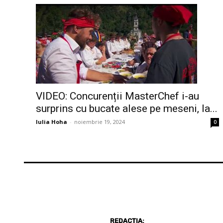
VIDEO: Concurenții MasterChef i-au
surprins cu bucate alese pe meseni, la...
Iulia Hoha
-
noiembrie 19, 2024
0
REDACȚIA: