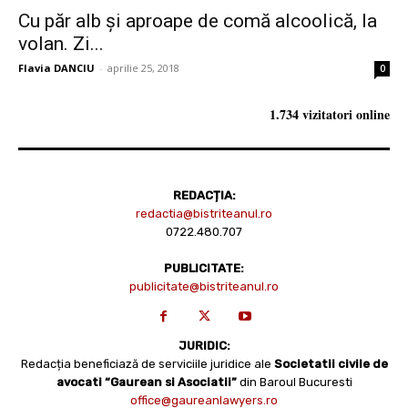
Cu păr alb și aproape de comă alcoolică, la
volan. Zi...
Flavia DANCIU
-
aprilie 25, 2018
0
1.734 vizitatori online
REDACȚIA:
redactia@bistriteanul.ro
0722.480.707
PUBLICITATE:
publicitate@bistriteanul.ro
JURIDIC:
Redacția beneficiază de serviciile juridice ale
Societatii civile de
avocati “Gaurean si Asociatii”
din Baroul Bucuresti
office@gaureanlawyers.ro