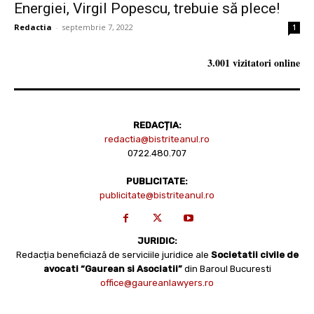
Energiei, Virgil Popescu, trebuie să plece!
Redactia
-
septembrie 7, 2022
1
3.001 vizitatori online
REDACȚIA:
redactia@bistriteanul.ro
0722.480.707
PUBLICITATE:
publicitate@bistriteanul.ro
JURIDIC:
Redacția beneficiază de serviciile juridice ale
Societatii civile de
avocati “Gaurean si Asociatii”
din Baroul Bucuresti
office@gaureanlawyers.ro