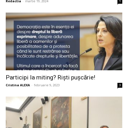
Redactia
-
martie 19, 2024
1
Participi la miting? Riști pușcărie!
Cristina ALEXA
-
februarie 9, 2023
3