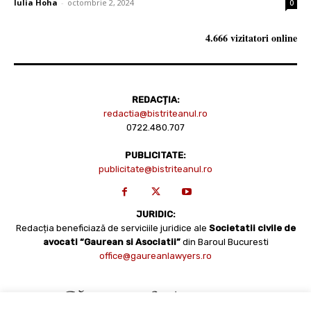
Iulia Hoha
-
octombrie 2, 2024
0
4.666 vizitatori online
REDACȚIA:
redactia@bistriteanul.ro
0722.480.707
PUBLICITATE:
publicitate@bistriteanul.ro
JURIDIC:
Redacția beneficiază de serviciile juridice ale
Societatii civile de
avocati “Gaurean si Asociatii”
din Baroul Bucuresti
office@gaureanlawyers.ro