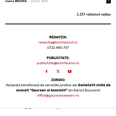
Ioana BRADEA
-
iunie 9, 2024
1
2.253 vizitatori online
REDACȚIA:
redactia@bistriteanul.ro
0722.480.707
PUBLICITATE:
publicitate@bistriteanul.ro
JURIDIC:
Redacția beneficiază de serviciile juridice ale
Societatii civile de
avocati “Gaurean si Asociatii”
din Baroul Bucuresti
office@gaureanlawyers.ro