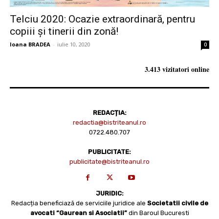
Telciu 2020: Ocazie extraordinară, pentru
copiii și tinerii din zonă!
Ioana BRADEA
-
iulie 10, 2020
0
3.413 vizitatori online
REDACȚIA:
redactia@bistriteanul.ro
0722.480.707
PUBLICITATE:
publicitate@bistriteanul.ro
JURIDIC:
Redacția beneficiază de serviciile juridice ale
Societatii civile de
avocati “Gaurean si Asociatii”
din Baroul Bucuresti