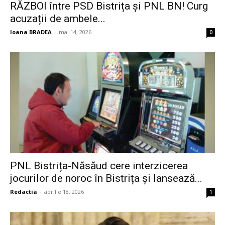
RĂZBOI între PSD Bistrița și PNL BN! Curg
acuzații de ambele...
Ioana BRADEA
-
mai 14, 2026
0
PNL Bistrița-Năsăud cere interzicerea
jocurilor de noroc în Bistrița și lansează...
Redactia
-
aprilie 18, 2026
1