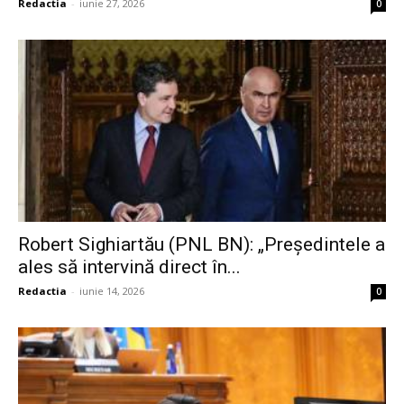
Redactia
-
iunie 27, 2026
0
Robert Sighiartău (PNL BN): „Președintele a
ales să intervină direct în...
Redactia
-
iunie 14, 2026
0