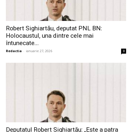
Robert Sighiartău, deputat PNL BN:
Holocaustul, una dintre cele mai
întunecate...
Redactia
-
ianuarie 27, 2026
0
Deputatul Robert Sighiartău: „Este a patra