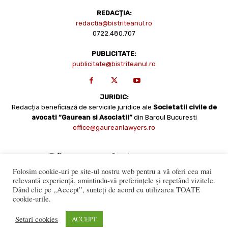
REDACȚIA:
redactia@bistriteanul.ro
0722.480.707
PUBLICITATE:
publicitate@bistriteanul.ro
JURIDIC:
Redacția beneficiază de serviciile juridice ale
Societatii civile de
avocati “Gaurean si Asociatii”
din Baroul Bucuresti
office@gaureanlawyers.ro
Folosim cookie-uri pe site-ul nostru web pentru a vă oferi cea mai
relevantă experiență, amintindu-vă preferințele și repetând vizitele.
Dând clic pe „Accept”, sunteți de acord cu utilizarea TOATE
cookie-urile.
Reproducerea totală sau parțială a materialelor este permisă
numai cu acordul expres al Bistriteanul.Ro. © Copyright 2008 -
Setari cookies
ACCEPT
2021 Bistrițeanul.ro