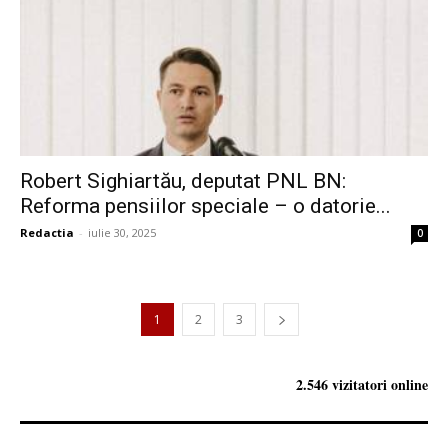
Robert Sighiartău, deputat PNL BN:
Reforma pensiilor speciale – o datorie...
Redactia
-
iulie 30, 2025
0
1
2
3
2.546 vizitatori online