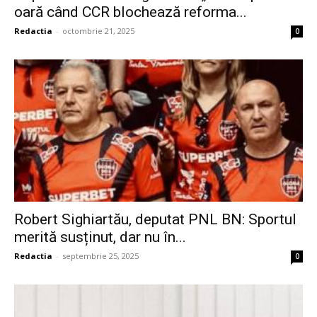
oară când CCR blochează reforma...
Redactia
-
octombrie 21, 2025
0
Robert Sighiartău, deputat PNL BN: Sportul
merită susținut, dar nu în...
Redactia
-
septembrie 25, 2025
0