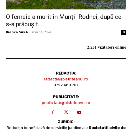
O femeie a murit în Munții Rodnei, după ce
s-a prăbușit...
Bianca SARA
-
mai 11, 2024
0
2.251 vizitatori online
REDACȚIA:
redactia@bistriteanul.ro
0722.480.707
PUBLICITATE:
publicitate@bistriteanul.ro
JURIDIC:
Redacția beneficiază de serviciile juridice ale
Societatii civile de