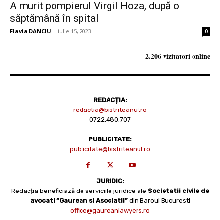
A murit pompierul Virgil Hoza, după o
săptămână în spital
Flavia DANCIU
-
iulie 15, 2023
0
2.206 vizitatori online
REDACȚIA:
redactia@bistriteanul.ro
0722.480.707
PUBLICITATE:
publicitate@bistriteanul.ro
JURIDIC:
Redacția beneficiază de serviciile juridice ale
Societatii civile de
avocati “Gaurean si Asociatii”
din Baroul Bucuresti
office@gaureanlawyers.ro