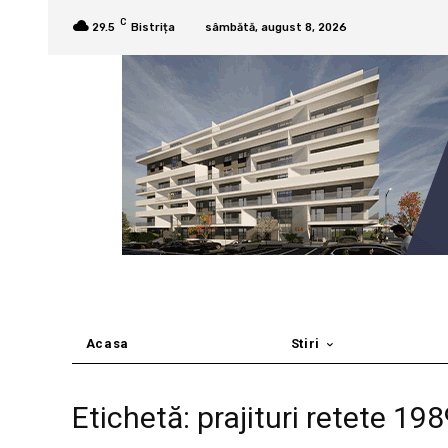
C
29.5
Bistrița
sâmbătă, august 8, 2026
Acasa
Stiri
Etichetă: prajituri retete 19