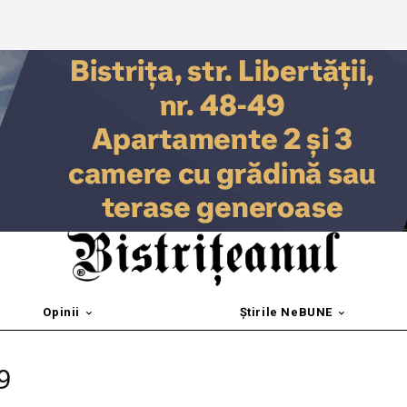
Opinii
Știrile NeBUNE
89