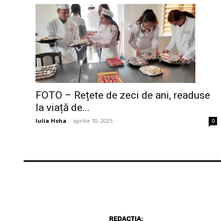
FOTO – Rețete de zeci de ani, readuse
la viață de...
Iulia Hoha
-
aprilie 10, 2025
0
REDACȚIA: