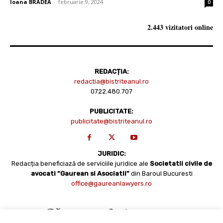
Ioana BRADEA
-
februarie 9, 2024
0
2.443 vizitatori online
REDACȚIA:
redactia@bistriteanul.ro
0722.480.707
PUBLICITATE:
publicitate@bistriteanul.ro
JURIDIC:
Redacția beneficiază de serviciile juridice ale
Societatii civile de
avocati “Gaurean si Asociatii”
din Baroul Bucuresti
office@gaureanlawyers.ro