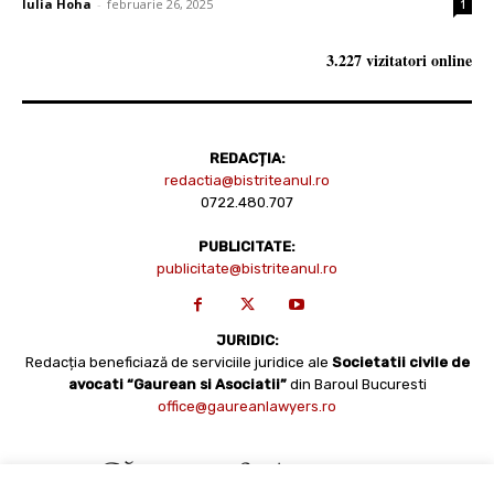
Iulia Hoha
-
februarie 26, 2025
1
3.227 vizitatori online
REDACȚIA:
redactia@bistriteanul.ro
0722.480.707
PUBLICITATE:
publicitate@bistriteanul.ro
JURIDIC:
Redacția beneficiază de serviciile juridice ale
Societatii civile de
avocati “Gaurean si Asociatii”
din Baroul Bucuresti
office@gaureanlawyers.ro