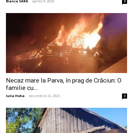
Bianca SARA
-
aprilie 9, 2026
0
Necaz mare la Parva, în prag de Crăciun: O
familie cu...
Iulia Hoha
-
decembrie 22, 2025
0