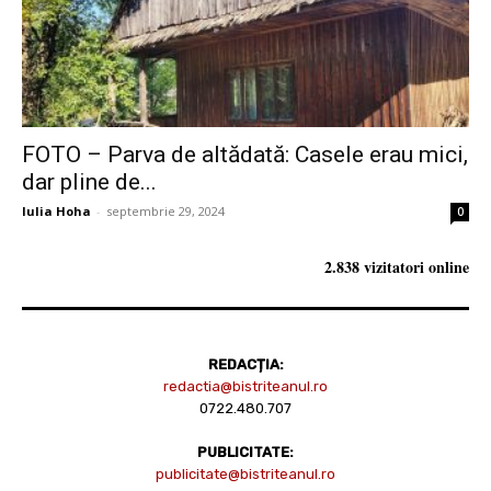
FOTO – Parva de altădată: Casele erau mici,
dar pline de...
Iulia Hoha
-
septembrie 29, 2024
0
2.838 vizitatori online
REDACȚIA:
redactia@bistriteanul.ro
0722.480.707
PUBLICITATE:
publicitate@bistriteanul.ro