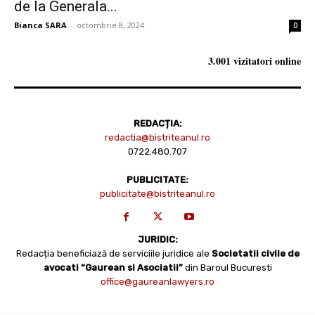
de la Generala...
Bianca SARA
-
octombrie 8, 2024
0
3.001 vizitatori online
REDACȚIA:
redactia@bistriteanul.ro
0722.480.707
PUBLICITATE:
publicitate@bistriteanul.ro
JURIDIC:
Redacția beneficiază de serviciile juridice ale
Societatii civile de
avocati “Gaurean si Asociatii”
din Baroul Bucuresti
office@gaureanlawyers.ro