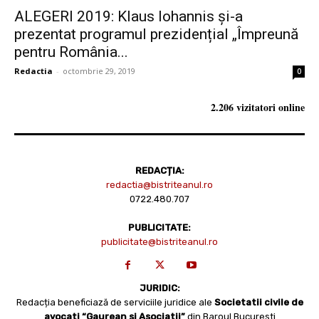
ALEGERI 2019: Klaus Iohannis și-a
prezentat programul prezidențial „Împreună
pentru România...
Redactia
-
octombrie 29, 2019
0
2.206 vizitatori online
REDACȚIA:
redactia@bistriteanul.ro
0722.480.707
PUBLICITATE:
publicitate@bistriteanul.ro
JURIDIC:
Redacția beneficiază de serviciile juridice ale
Societatii civile de
avocati “Gaurean si Asociatii”
din Baroul Bucuresti