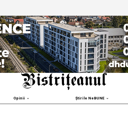
Opinii
Știrile NeBUNE