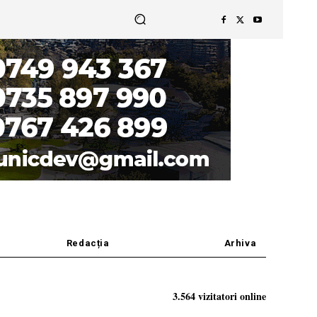
Redacția
Arhiva
3.564 vizitatori online