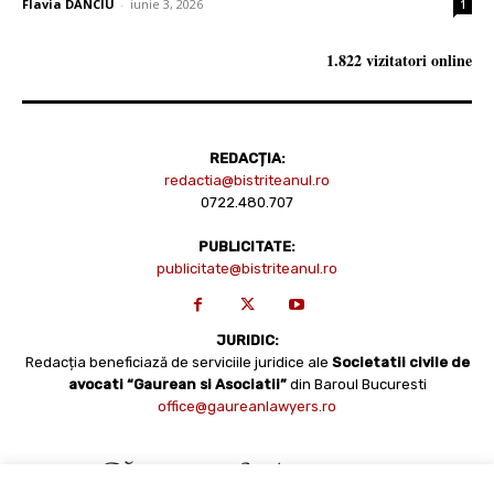
Flavia DANCIU
-
iunie 3, 2026
1
1.822 vizitatori online
REDACȚIA:
redactia@bistriteanul.ro
0722.480.707
PUBLICITATE:
publicitate@bistriteanul.ro
JURIDIC:
Redacția beneficiază de serviciile juridice ale
Societatii civile de
avocati “Gaurean si Asociatii”
din Baroul Bucuresti
office@gaureanlawyers.ro