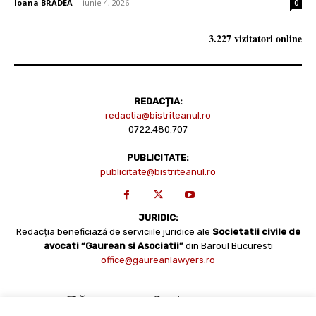
Ioana BRADEA
-
iunie 4, 2026
0
3.227 vizitatori online
REDACȚIA:
redactia@bistriteanul.ro
0722.480.707
PUBLICITATE:
publicitate@bistriteanul.ro
JURIDIC:
Redacția beneficiază de serviciile juridice ale
Societatii civile de
avocati “Gaurean si Asociatii”
din Baroul Bucuresti
office@gaureanlawyers.ro