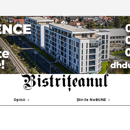
Opinii
Știrile NeBUNE