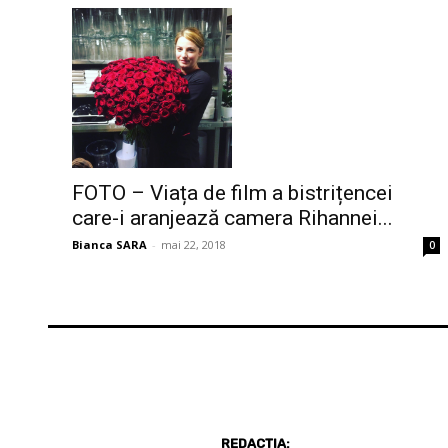
FOTO – Viața de film a bistrițencei
care-i aranjează camera Rihannei...
Bianca SARA
-
mai 22, 2018
0
REDACȚIA: