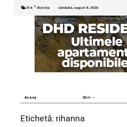
C
21.6
Bistrița
sâmbătă, august 8, 2026
Acasa
Stiri
Etichetă: rihanna