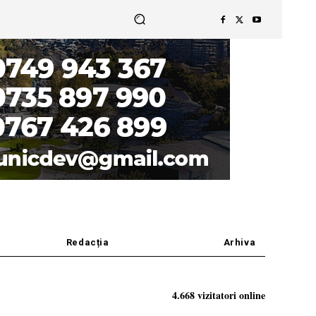
Redacția
Arhiva
4.668 vizitatori online