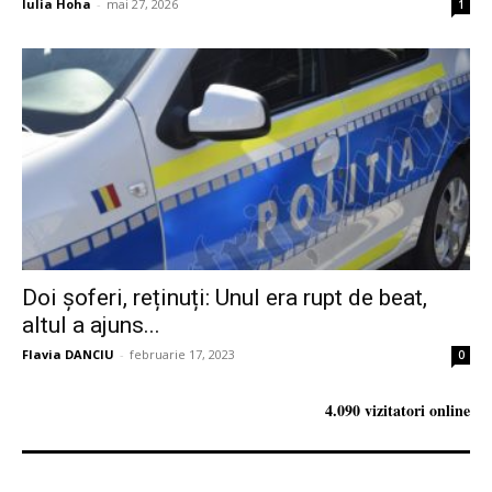
Iulia Hoha
-
mai 27, 2026
1
Doi șoferi, reținuți: Unul era rupt de beat,
altul a ajuns...
Flavia DANCIU
-
februarie 17, 2023
0
4.090 vizitatori online