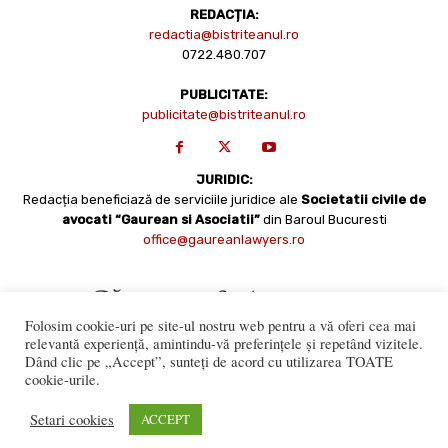
REDACȚIA:
redactia@bistriteanul.ro
0722.480.707
PUBLICITATE:
publicitate@bistriteanul.ro
JURIDIC:
Redacția beneficiază de serviciile juridice ale
Societatii civile de
avocati “Gaurean si Asociatii”
din Baroul Bucuresti
office@gaureanlawyers.ro
Folosim cookie-uri pe site-ul nostru web pentru a vă oferi cea mai
relevantă experiență, amintindu-vă preferințele și repetând vizitele.
Dând clic pe „Accept”, sunteți de acord cu utilizarea TOATE
cookie-urile.
Reproducerea totală sau parțială a materialelor este permisă
numai cu acordul expres al Bistriteanul.Ro. © Copyright 2008 -
Setari cookies
ACCEPT
2021 Bistrițeanul.ro
Made with ♥ by
201.ro