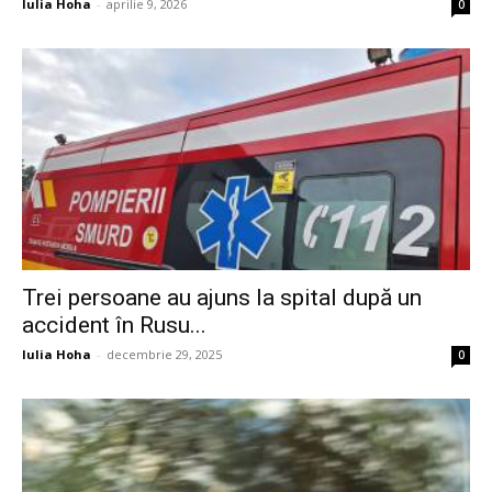
Iulia Hoha
-
aprilie 9, 2026
0
Trei persoane au ajuns la spital după un
accident în Rusu...
Iulia Hoha
-
decembrie 29, 2025
0