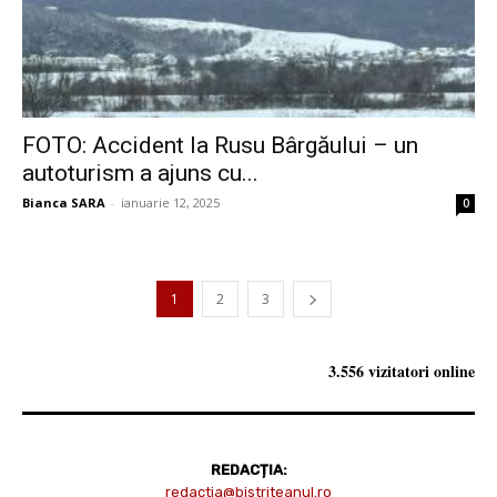
FOTO: Accident la Rusu Bârgăului – un
autoturism a ajuns cu...
Bianca SARA
-
ianuarie 12, 2025
0
1
2
3
3.556 vizitatori online
REDACȚIA:
redactia@bistriteanul.ro