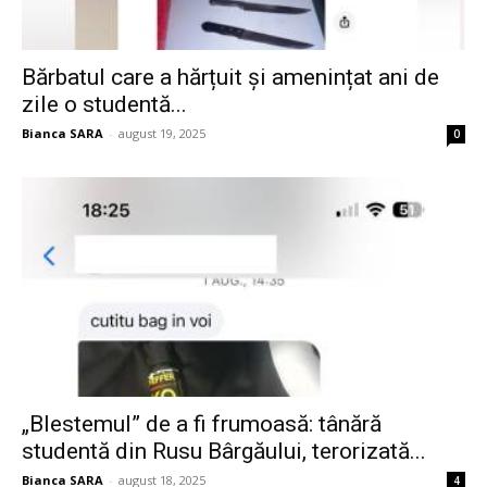
Bărbatul care a hărțuit și amenințat ani de
zile o studentă...
Bianca SARA
-
august 19, 2025
0
„Blestemul” de a fi frumoasă: tânără
studentă din Rusu Bârgăului, terorizată...
Bianca SARA
-
august 18, 2025
4