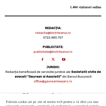
1.404 vizitatori online
REDACȚIA:
redactia@bistriteanul.ro
0722.480.707
PUBLICITATE:
publicitate@bistriteanul.ro
JURIDIC:
Redacția beneficiază de serviciile juridice ale
Societatii civile de
avocati “Gaurean si Asociatii”
din Baroul Bucuresti
office@gaureanlawyers.ro
Folosim cookie-uri pe site-ul nostru web pentru a vă oferi cea mai
relevantă experiență, amintindu-vă preferințele și repetând vizitele.