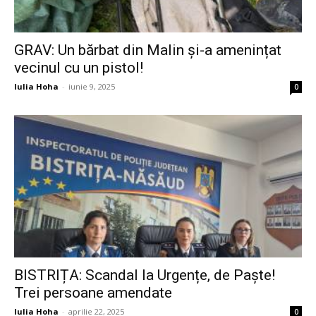
GRAV: Un bărbat din Malin și-a amenințat
vecinul cu un pistol!
Iulia Hoha
-
iunie 9, 2025
0
BISTRIȚA: Scandal la Urgențe, de Paște!
Trei persoane amendate
Iulia Hoha
-
aprilie 22, 2025
0