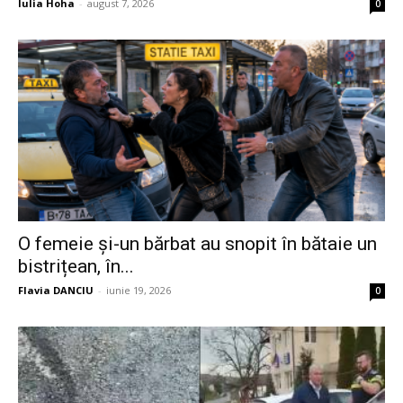
Iulia Hoha
-
august 7, 2026
0
O femeie și-un bărbat au snopit în bătaie un
bistrițean, în...
Flavia DANCIU
-
iunie 19, 2026
0