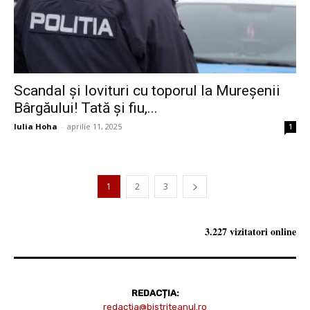
Scandal și lovituri cu toporul la Mureșenii
Bârgăului! Tată și fiu,...
Iulia Hoha
-
aprilie 11, 2025
1
1
2
3
3.227 vizitatori online
REDACȚIA:
redactia@bistriteanul.ro