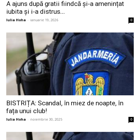
A ajuns după gratii fiindcă și-a amenințat
iubita și i-a distrus...
Iulia Hoha
-
ianuarie 19, 2026
0
BISTRIȚA: Scandal, în miez de noapte, în
fața unui club!
Iulia Hoha
-
noiembrie 30, 2025
0