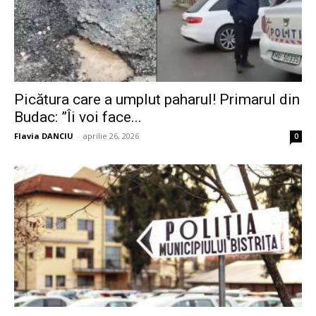
Picătura care a umplut paharul! Primarul din
Budac: ”Îi voi face...
Flavia DANCIU
-
aprilie 26, 2026
0