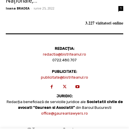
Naționale,...
Ioana BRADEA
-
iunie 25, 2022
1
3.227 vizitatori online
REDACȚIA:
redactia@bistriteanul.ro
0722.480.707
PUBLICITATE:
publicitate@bistriteanul.ro
JURIDIC:
Redacția beneficiază de serviciile juridice ale
Societatii civile de
avocati “Gaurean si Asociatii”
din Baroul Bucuresti
office@gaureanlawyers.ro