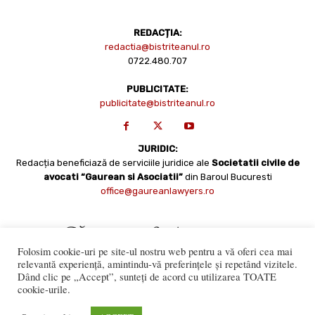
REDACȚIA:
redactia@bistriteanul.ro
0722.480.707
PUBLICITATE:
publicitate@bistriteanul.ro
JURIDIC:
Redacția beneficiază de serviciile juridice ale
Societatii civile de
avocati “Gaurean si Asociatii”
din Baroul Bucuresti
office@gaureanlawyers.ro
Folosim cookie-uri pe site-ul nostru web pentru a vă oferi cea mai
relevantă experiență, amintindu-vă preferințele și repetând vizitele.
Dând clic pe „Accept”, sunteți de acord cu utilizarea TOATE
cookie-urile.
Reproducerea totală sau parțială a materialelor este permisă
numai cu acordul expres al Bistriteanul.Ro. © Copyright 2008 -