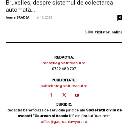
Bruxelles, despre sistemul de colectarea
automată...
Ioana BRADEA
-
mai 16, 2025
0
3.001 vizitatori online
REDACȚIA:
redactia@bistriteanul.ro
0722.480.707
PUBLICITATE:
publicitate@bistriteanul.ro
JURIDIC:
Redacția beneficiază de serviciile juridice ale
Societatii civile de
avocati “Gaurean si Asociatii”
din Baroul Bucuresti
office@gaureanlawyers.ro