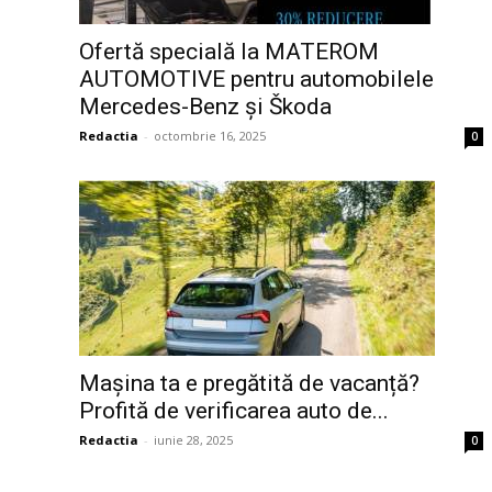
Ofertă specială la MATEROM
AUTOMOTIVE pentru automobilele
Mercedes-Benz și Škoda
Redactia
-
octombrie 16, 2025
0
Mașina ta e pregătită de vacanță?
Profită de verificarea auto de...
Redactia
-
iunie 28, 2025
0