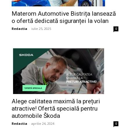
Materom Automotive Bistrița lansează
o ofertă dedicată siguranței la volan
Redactia
-
iulie 25, 2025
0
Alege calitatea maximă la prețuri
atractive! Ofertă specială pentru
automobile Škoda
Redactia
-
aprilie 24, 2024
0