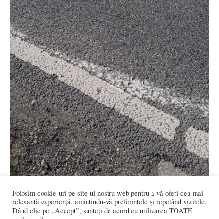
Folosim cookie-uri pe site-ul nostru web pentru a vă oferi cea mai
relevantă experiență, amintindu-vă preferințele și repetând vizitele.
Dând clic pe „Accept”, sunteți de acord cu utilizarea TOATE
ȘANȚ: Bunic lovit de un tinerel beat la volan!