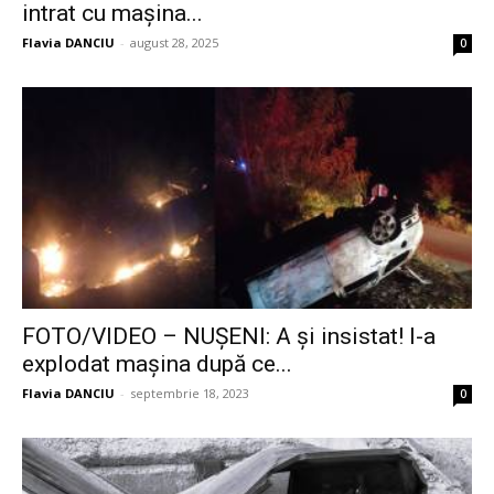
intrat cu mașina...
Flavia DANCIU
-
august 28, 2025
0
FOTO/VIDEO – NUȘENI: A și insistat! I-a
explodat mașina după ce...
Flavia DANCIU
-
septembrie 18, 2023
0