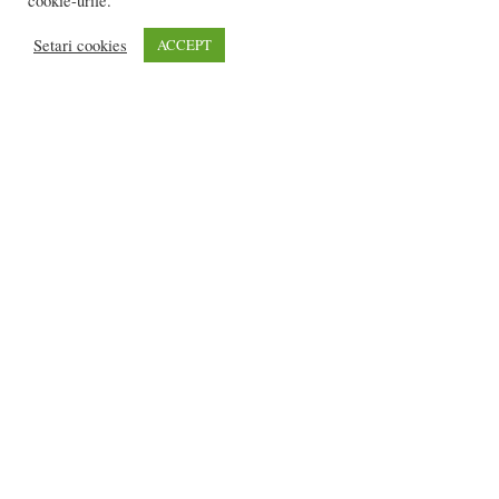
cookie-urile.
Flavia DANCIU
-
mai 9, 2021
0
Setari cookies
ACCEPT
2.252 vizitatori online
REDACȚIA:
redactia@bistriteanul.ro
0722.480.707
PUBLICITATE:
publicitate@bistriteanul.ro
JURIDIC:
Redacția beneficiază de serviciile juridice ale
Societatii civile de
avocati “Gaurean si Asociatii”
din Baroul Bucuresti
office@gaureanlawyers.ro