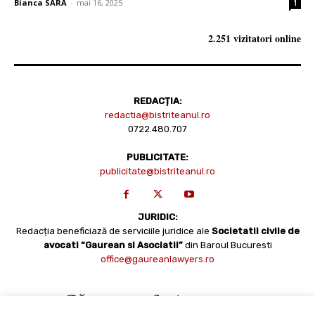
Bianca SARA
-
mai 16, 2025
1
2.251 vizitatori online
REDACȚIA:
redactia@bistriteanul.ro
0722.480.707
PUBLICITATE:
publicitate@bistriteanul.ro
JURIDIC:
Redacția beneficiază de serviciile juridice ale
Societatii civile de
avocati “Gaurean si Asociatii”
din Baroul Bucuresti
office@gaureanlawyers.ro