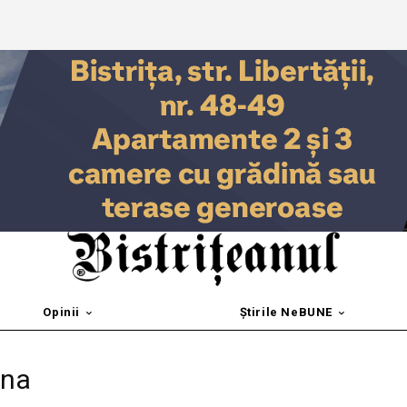
Opinii
Știrile NeBUNE
ina