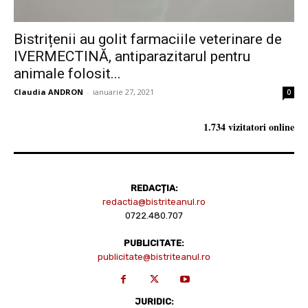
Bistrițenii au golit farmaciile veterinare de
IVERMECTINĂ, antiparazitarul pentru
animale folosit...
Claudia ANDRON
-
ianuarie 27, 2021
0
1.734 vizitatori online
REDACȚIA:
redactia@bistriteanul.ro
0722.480.707
PUBLICITATE:
publicitate@bistriteanul.ro
JURIDIC: