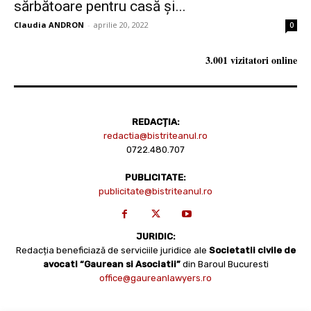
sărbătoare pentru casă și...
Claudia ANDRON
-
aprilie 20, 2022
0
3.001 vizitatori online
REDACȚIA:
redactia@bistriteanul.ro
0722.480.707
PUBLICITATE:
publicitate@bistriteanul.ro
JURIDIC:
Redacția beneficiază de serviciile juridice ale
Societatii civile de
avocati “Gaurean si Asociatii”
din Baroul Bucuresti
office@gaureanlawyers.ro