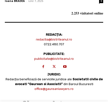
Ioana BRADEA
-
iulie 7, 2026
0
2.253 vizitatori online
REDACȚIA:
redactia@bistriteanul.ro
0722.480.707
PUBLICITATE:
publicitate@bistriteanul.ro
JURIDIC:
Redacția beneficiază de serviciile juridice ale
Societatii civile de
avocati “Gaurean si Asociatii”
din Baroul Bucuresti
office@gaureanlawyers.ro