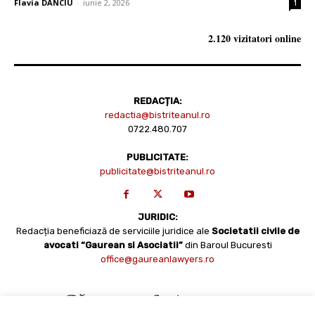
Flavia DANCIU
-
iunie 2, 2026
1
2.120 vizitatori online
REDACȚIA:
redactia@bistriteanul.ro
0722.480.707
PUBLICITATE:
publicitate@bistriteanul.ro
JURIDIC:
Redacția beneficiază de serviciile juridice ale
Societatii civile de
avocati “Gaurean si Asociatii”
din Baroul Bucuresti
office@gaureanlawyers.ro