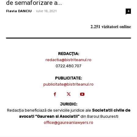
de semaforizare a...
Flavia DANCIU
-
iulie 18, 2021
4
2.251 vizitatori online
REDACȚIA:
redactia@bistriteanul.ro
0722.480.707
PUBLICITATE:
publicitate@bistriteanul.ro
JURIDIC:
Redacția beneficiază de serviciile juridice ale
Societatii civile de
avocati “Gaurean si Asociatii”
din Baroul Bucuresti
office@gaureanlawyers.ro