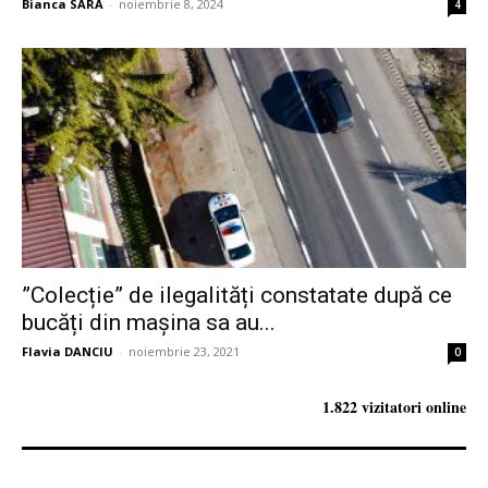
Bianca SARA
-
noiembrie 8, 2024
4
”Colecție” de ilegalități constatate după ce
bucăți din mașina sa au...
Flavia DANCIU
-
noiembrie 23, 2021
0
1.822 vizitatori online