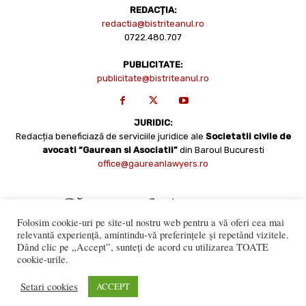
REDACȚIA:
redactia@bistriteanul.ro
0722.480.707
PUBLICITATE:
publicitate@bistriteanul.ro
JURIDIC:
Redacția beneficiază de serviciile juridice ale
Societatii civile de
avocati “Gaurean si Asociatii”
din Baroul Bucuresti
office@gaureanlawyers.ro
Folosim cookie-uri pe site-ul nostru web pentru a vă oferi cea mai
relevantă experiență, amintindu-vă preferințele și repetând vizitele.
Dând clic pe „Accept”, sunteți de acord cu utilizarea TOATE
cookie-urile.
Reproducerea totală sau parțială a materialelor este permisă
numai cu acordul expres al Bistriteanul.Ro. © Copyright 2008 -
Setari cookies
ACCEPT
2021 Bistrițeanul.ro
Made with ♥ by
201.ro