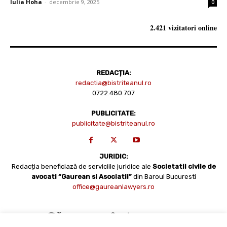
Iulia Hoha
-
decembrie 9, 2025
0
2.421 vizitatori online
REDACȚIA:
redactia@bistriteanul.ro
0722.480.707
PUBLICITATE:
publicitate@bistriteanul.ro
JURIDIC:
Redacția beneficiază de serviciile juridice ale
Societatii civile de
avocati “Gaurean si Asociatii”
din Baroul Bucuresti
office@gaureanlawyers.ro