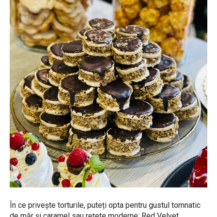
În ce privește torturile, puteți opta pentru gustul tomnatic
de măr și caramel sau rețete moderne: Red Velvet,