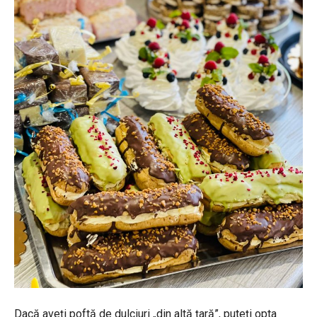
Dacă aveți poftă de dulciuri „din altă țară”, puteți opta