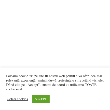
Folosim cookie-uri pe site-ul nostru web pentru a vă oferi cea mai
ETICHETE
desert Merigo
dulciuri de post Merigo
relevantă experiență, amintindu-vă preferințele și repetând vizitele.
Dând clic pe „Accept”, sunteți de acord cu utilizarea TOATE
Gelaterie Cofetarie Merigo
platou craciun Merigo
torturi Merigo
cookie-urile.
Setari cookies
ACCEPT