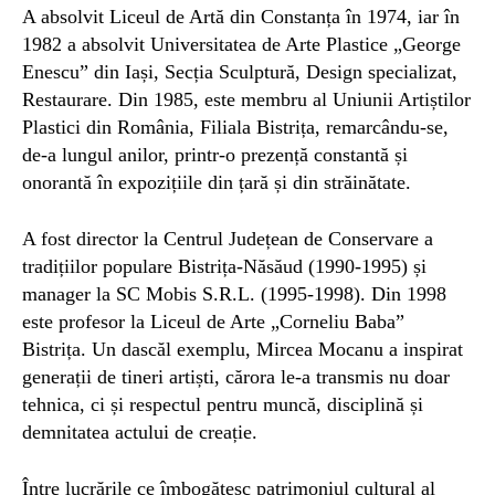
A absolvit Liceul de Artă din Constanța în 1974, iar în
1982 a absolvit Universitatea de Arte Plastice „George
Enescu” din Iași, Secția Sculptură, Design specializat,
Restaurare. Din 1985, este membru al Uniunii Artiștilor
Plastici din România, Filiala Bistrița, remarcându-se,
de-a lungul anilor, printr-o prezență constantă și
onorantă în expozițiile din țară și din străinătate.
A fost director la Centrul Județean de Conservare a
tradițiilor populare Bistrița-Năsăud (1990-1995) și
manager la SC Mobis S.R.L. (1995-1998). Din 1998
este profesor la Liceul de Arte „Corneliu Baba”
Bistrița. Un dascăl exemplu, Mircea Mocanu a inspirat
generații de tineri artiști, cărora le-a transmis nu doar
tehnica, ci și respectul pentru muncă, disciplină și
demnitatea actului de creație.
Între lucrările ce îmbogățesc patrimoniul cultural al