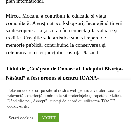
plan internațional.
Mircea Mocanu a contribuit la educația și viața
comunitară. A susținut workshop-uri, încurajând tinerii
să descopere arta și să rămână conectați la valoare și
tradiție. Creațiile sale artistice sunt și repere de
memorie publică, contribuind la conservarea și
celebrarea istoriei județului Bistrița-Năsăud.
Titlul de „Cetăţean de Onoare al Judeţului Bistriţa-
Năsăud”
a fost propus și pentru
IOANA-
GEORGIANA BÎRSAN
, în semn de apreciere pentru
Folosim cookie-uri pe site-ul nostru web pentru a vă oferi cea mai
relevantă experiență, amintindu-vă preferințele și repetând vizitele.
performanțele sportive excepționale.
Dând clic pe „Accept”, sunteți de acord cu utilizarea TOATE
cookie-urile.
Perseverența, disciplina și spiritul competitiv a dus
numele județului pe cele mai înalte podiumuri
Setari cookies
ACCEPT
internaționale, contribuind semnificativ la promovarea
acestuia în lume.