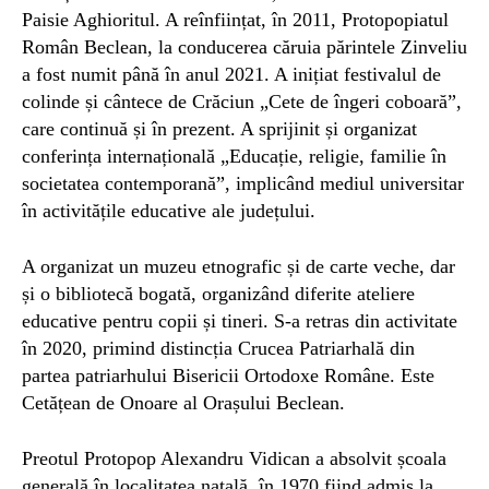
Paisie Aghioritul. A reînființat, în 2011, Protopopiatul
Român Beclean, la conducerea căruia părintele Zinveliu
a fost numit până în anul 2021. A inițiat festivalul de
colinde și cântece de Crăciun „Cete de îngeri coboară”,
care continuă și în prezent. A sprijinit și organizat
conferința internațională „Educație, religie, familie în
societatea contemporană”, implicând mediul universitar
în activitățile educative ale județului.
A organizat un muzeu etnografic și de carte veche, dar
și o bibliotecă bogată, organizând diferite ateliere
educative pentru copii și tineri. S-a retras din activitate
în 2020, primind distincția Crucea Patriarhală din
partea patriarhului Bisericii Ortodoxe Române. Este
Cetățean de Onoare al Orașului Beclean.
Preotul Protopop Alexandru Vidican a absolvit școala
generală în localitatea natală, în 1970 fiind admis la