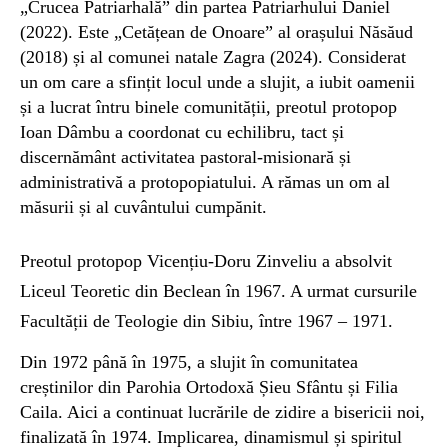
„Crucea Patriarhală” din partea Patriarhului Daniel
(2022). Este „Cetățean de Onoare” al orașului Năsăud
(2018) și al comunei natale Zagra (2024). Considerat
un om care a sfințit locul unde a slujit, a iubit oamenii
și a lucrat întru binele comunității, preotul protopop
Ioan Dâmbu a coordonat cu echilibru, tact și
discernământ activitatea pastoral-misionară și
administrativă a protopopiatului. A rămas un om al
măsurii și al cuvântului cumpănit.
Preotul protopop Vicențiu-Doru Zinveliu a absolvit
Liceul Teoretic din Beclean în 1967. A urmat cursurile
Facultății de Teologie din Sibiu, între 1967 – 1971.
Din 1972 până în 1975, a slujit în comunitatea
creștinilor din Parohia Ortodoxă Șieu Sfântu și Filia
Caila. Aici a continuat lucrările de zidire a bisericii noi,
finalizată în 1974. Implicarea, dinamismul și spiritul