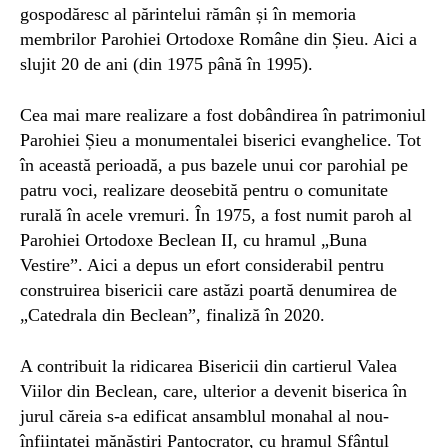
gospodăresc al părintelui rămân și în memoria
membrilor Parohiei Ortodoxe Române din Șieu. Aici a
slujit 20 de ani (din 1975 până în 1995).
Cea mai mare realizare a fost dobândirea în patrimoniul
Parohiei Șieu a monumentalei biserici evanghelice. Tot
în această perioadă, a pus bazele unui cor parohial pe
patru voci, realizare deosebită pentru o comunitate
rurală în acele vremuri. În 1975, a fost numit paroh al
Parohiei Ortodoxe Beclean II, cu hramul „Buna
Vestire”. Aici a depus un efort considerabil pentru
construirea bisericii care astăzi poartă denumirea de
„Catedrala din Beclean”, finaliză în 2020.
A contribuit la ridicarea Bisericii din cartierul Valea
Viilor din Beclean, care, ulterior a devenit biserica în
jurul căreia s-a edificat ansamblul monahal al nou-
înființatei mănăstiri Pantocrator, cu hramul Sfântul