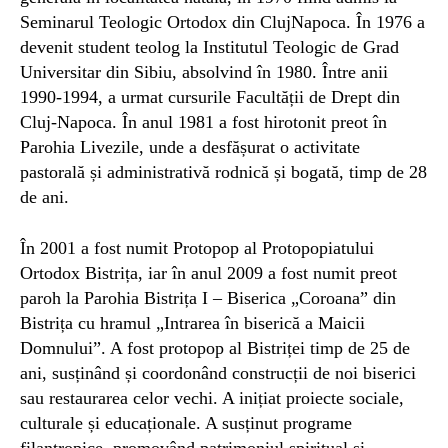
Seminarul Teologic Ortodox din ClujNapoca. În 1976 a
devenit student teolog la Institutul Teologic de Grad
Universitar din Sibiu, absolvind în 1980. Între anii
1990-1994, a urmat cursurile Facultății de Drept din
Cluj-Napoca. În anul 1981 a fost hirotonit preot în
Parohia Livezile, unde a desfășurat o activitate
pastorală și administrativă rodnică și bogată, timp de 28
de ani.
În 2001 a fost numit Protopop al Protopopiatului
Ortodox Bistrița, iar în anul 2009 a fost numit preot
paroh la Parohia Bistrița I – Biserica „Coroana” din
Bistrița cu hramul „Intrarea în biserică a Maicii
Domnului”. A fost protopop al Bistriței timp de 25 de
ani, susținând și coordonând construcții de noi biserici
sau restaurarea celor vechi. A inițiat proiecte sociale,
culturale și educaționale. A susținut programe