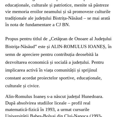
educaționale, culturale și patriotice, menite să păstreze
vie memoria eroilor neamului și să promoveze culturile
tradiționale ale județului Bistrița-Năsăud – se mai arată
în nota de fundamentare a CJ BN.
Propus pentru titlul de „Cetăţean de Onoare al Judeţului
Bistriţa-Năsăud” este și ALIN-ROMULUS IOANEȘ, în
semn de apreciere pentru contribuția deosebită la
dezvoltarea economică și socială a județului. Pentru
implicarea activă în viața comunității și sprijinul
constant acordat proiectelor sportive, educaționale,
culturale și civice.
Alin-Romulus Ioaneș s-a născut județul Hunedoara.
După absolvirea studiilor liceale – profil real
matematică-fizică în 1993, a urmat cursurile
Universității Babeș-Bolyai din Cluj-Napoca (1993-