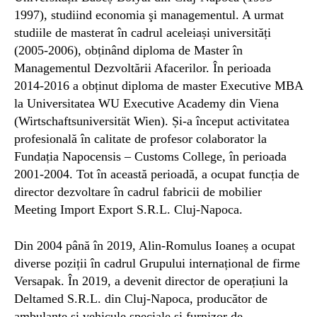
1997), studiind economia şi managementul. A urmat
studiile de masterat în cadrul aceleiași universități
(2005-2006), obținând diploma de Master în
Managementul Dezvoltării Afacerilor. În perioada
2014-2016 a obținut diploma de master Executive MBA
la Universitatea WU Executive Academy din Viena
(Wirtschaftsuniversität Wien). Și-a început activitatea
profesională în calitate de profesor colaborator la
Fundația Napocensis – Customs College, în perioada
2001-2004. Tot în această perioadă, a ocupat funcția de
director dezvoltare în cadrul fabricii de mobilier
Meeting Import Export S.R.L. Cluj-Napoca.
Din 2004 până în 2019, Alin-Romulus Ioaneș a ocupat
diverse poziții în cadrul Grupului internațional de firme
Versapak. În 2019, a devenit director de operațiuni la
Deltamed S.R.L. din Cluj-Napoca, producător de
ambulanțe și vehicule speciale și furnizor de