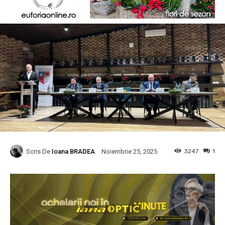
Scris De
Ioana BRADEA
3247
1
Noiembrie 25, 2025