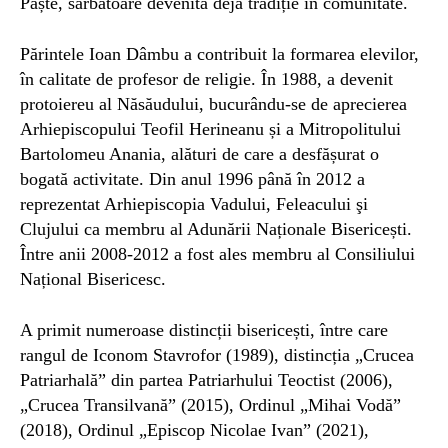
Paște, sărbătoare devenită deja tradiție în comunitate.
Părintele Ioan Dâmbu a contribuit la formarea elevilor,
în calitate de profesor de religie. În 1988, a devenit
protoiereu al Năsăudului, bucurându-se de aprecierea
Arhiepiscopului Teofil Herineanu și a Mitropolitului
Bartolomeu Anania, alături de care a desfășurat o
bogată activitate. Din anul 1996 până în 2012 a
reprezentat Arhiepiscopia Vadului, Feleacului şi
Clujului ca membru al Adunării Naționale Bisericești.
Între anii 2008-2012 a fost ales membru al Consiliului
Național Bisericesc.
A primit numeroase distincții bisericești, între care
rangul de Iconom Stavrofor (1989), distincția „Crucea
Patriarhală” din partea Patriarhului Teoctist (2006),
„Crucea Transilvană” (2015), Ordinul „Mihai Vodă”
(2018), Ordinul „Episcop Nicolae Ivan” (2021),