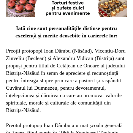
Iată cine sunt personalitățile distinse
pentru
excelență și merite deosebite în carierele lor:
Preoții protopopi Ioan Dâmbu (Năsăud), Vicențiu-Doru
Zinveliu (Beclean) și Alexandru Vidican (Bistrița) sunt
propuși pentru titlul de Cetățean de Onoare al județului
Bistrița-Năsăud în semn de apreciere și recunoștință
pentru întreaga slujire prin care a păstorit și răspândit
Cuvântul lui Dumnezeu, pentru devotamentul,
înțelepciunea și dăruirea cu care au promovat valorile
spirituale, morale și culturale ale comunității din
Bistrița-Năsăud.
Preotul protopop Ioan Dâmbu a urmat școala generală
în Zagra, fiind admis în 1966 la Seminarul Teologic