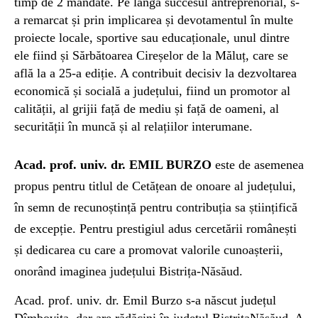
timp de 2 mandate. Pe lângă succesul antreprenorial, s-
a remarcat și prin implicarea și devotamentul în multe
proiecte locale, sportive sau educaționale, unul dintre
ele fiind și Sărbătoarea Cireșelor de la Măluț, care se
află la a 25-a ediție. A contribuit decisiv la dezvoltarea
economică și socială a județului, fiind un promotor al
calității, al grijii față de mediu și față de oameni, al
securității în muncă și al relațiilor interumane.
A
cad. prof. univ. dr. EMIL BURZO
este de asemenea
propus pentru titlul de Cetățean de onoare al județului,
în semn de recunoștință pentru contribuția sa științifică
de excepție. Pentru prestigiul adus cercetării românești
și dedicarea cu care a promovat valorile cunoașterii,
onorând imaginea județului Bistrița-Năsăud.
Acad. prof. univ. dr. Emil Burzo s-a născut județul