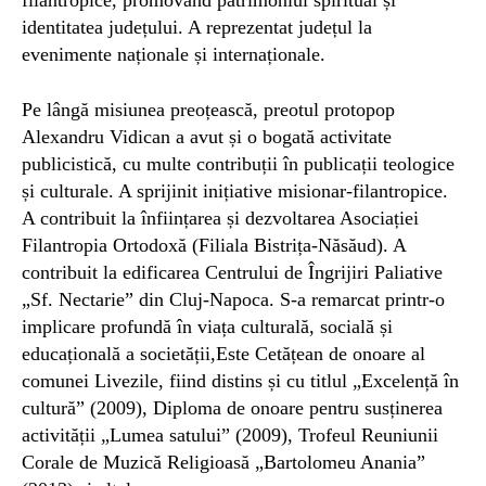
filantropice, promovând patrimoniul spiritual și
identitatea județului. A reprezentat județul la
evenimente naționale și internaționale.
Pe lângă misiunea preoțească, preotul protopop
Alexandru Vidican a avut și o bogată activitate
publicistică, cu multe contribuții în publicații teologice
și culturale. A sprijinit inițiative misionar-filantropice.
A contribuit la înființarea și dezvoltarea Asociației
Filantropia Ortodoxă (Filiala Bistrița-Năsăud). A
contribuit la edificarea Centrului de Îngrijiri Paliative
„Sf. Nectarie” din Cluj-Napoca. S-a remarcat printr-o
implicare profundă în viața culturală, socială și
educațională a societății,Este Cetățean de onoare al
comunei Livezile, fiind distins și cu titlul „Excelență în
cultură” (2009), Diploma de onoare pentru susținerea
activității „Lumea satului” (2009), Trofeul Reuniunii
Corale de Muzică Religioasă „Bartolomeu Anania”