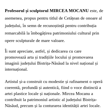
P
rofesor
ul și sculptorul
MIRCEA MOCANU
este, de
asemenea, propus pentru titlul de Cetățean de onoare al
județului, în semn de recunoștință pentru contribuția
remarcabilă la îmbogățirea patrimoniului cultural prin
opere sculpturale de mare valoare.
Îi sunt apreciate, astfel, și dedicarea cu care
promovează arta și tradițiile locului și promovarea
imaginii județului Bistrița-Năsăud la nivel național și
internațional.
Artistul și-a construit cu modestie și rafinament o operă
coerentă, profundă și autentică, fiind o voce distinctă a
artei plastice locale și naționale. Mircea Mocanu a
contribuit la patrimoniul artistic al județului Bistrița-
Năsăud, precum și la conturarea identității artei locale.