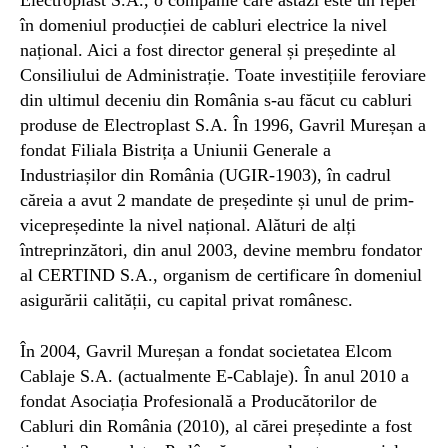
Electroplast S.A., o companie care astăzi este un reper
în domeniul producției de cabluri electrice la nivel
național. Aici a fost director general și președinte al
Consiliului de Administrație. Toate investițiile feroviare
din ultimul deceniu din România s-au făcut cu cabluri
produse de Electroplast S.A. În 1996, Gavril Mureșan a
fondat Filiala Bistrița a Uniunii Generale a
Industriașilor din România (UGIR-1903), în cadrul
căreia a avut 2 mandate de președinte și unul de prim-
vicepreședinte la nivel național. Alături de alți
întreprinzători, din anul 2003, devine membru fondator
al CERTIND S.A., organism de certificare în domeniul
asigurării calității, cu capital privat românesc.
În 2004, Gavril Mureșan a fondat societatea Elcom
Cablaje S.A. (actualmente E-Cablaje). În anul 2010 a
fondat Asociația Profesională a Producătorilor de
Cabluri din România (2010), al cărei președinte a fost