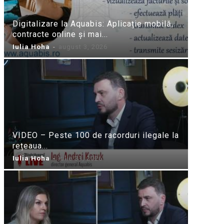
Digitalizare la Aquabis: Aplicație mobilă,
contracte online și mai...
Iulia Hoha
-
august 3, 2026
VIDEO – Peste 100 de racorduri ilegale la
rețeaua...
Iulia Hoha
-
iulie 31, 2026