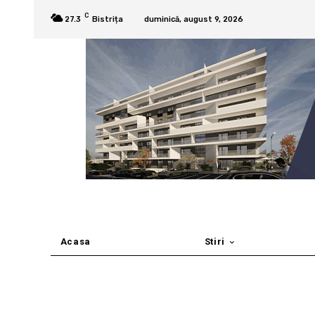
C
27.3
Bistrița
duminică, august 9, 2026
Acasa
Stiri