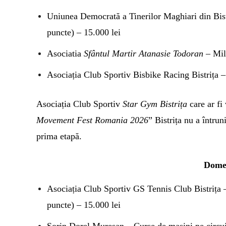
Uniunea Democrată a Tinerilor Maghiari din Bistr
puncte) – 15.000 lei
Asociatia
Sfântul Martir Atanasie Todoran
– Mili
Asociația Club Sportiv Bisbike Racing Bistrița
Asociația Club Sportiv
Star Gym Bistrița
care ar fi
Movement Fest Romania 2026
” Bistrița nu a întrun
prima etapă.
Domen
Asociația Club Sportiv GS Tennis Club Bistrița
puncte) – 15.000 lei