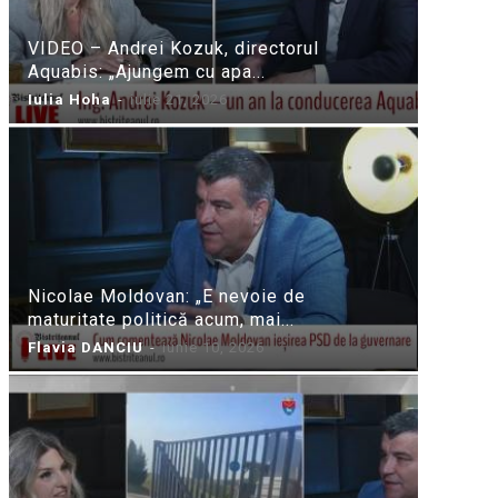
VIDEO – Andrei Kozuk, directorul
Aquabis: „Ajungem cu apa...
Iulia Hoha
-
iulie 21, 2026
Nicolae Moldovan: „E nevoie de
maturitate politică acum, mai...
Flavia DANCIU
-
iunie 10, 2026