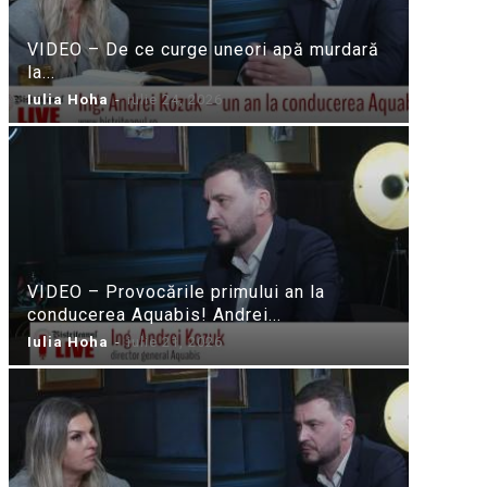
VIDEO – De ce curge uneori apă murdară
la...
Iulia Hoha
-
iulie 24, 2026
VIDEO – Provocările primului an la
conducerea Aquabis! Andrei...
Iulia Hoha
-
iulie 21, 2026