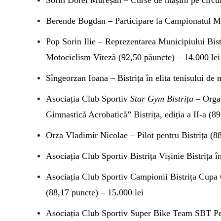
Sorin Dorel Mureșan – Curse de mașini pe circui
Berende Bogdan – Participare la Campionatul M
Pop Sorin Ilie – Reprezentarea Municipiului Bis
Motociclism Viteză (92,50 păuncte) – 14.000 lei
Sîngeorzan Ioana – Bistrița în elita tenisului de
Asociația Club Sportiv
Star Gym Bistrița
– Organ
Gimnastică Acrobatică” Bistrița, ediția a II-a (8
Orza Vladimir Nicolae – Pilot pentru Bistrița (8
Asociația Club Sportiv Bistrița Vișinie Bistrița 
Asociația Club Sportiv Campionii Bistrița Cupa C
(88,17 puncte) – 15.000 lei
Asociația Club Sportiv Super Bike Team SBT Pe