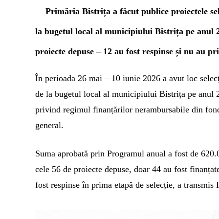
Primăria Bistrița a făcut publice proiectele se
la bugetul local al municipiului Bistrița pe anul 
proiecte depuse – 12 au fost respinse și nu au pr
În perioada 26 mai – 10 iunie 2026 a avut loc selec
de la bugetul local al municipiului Bistrița pe anul
privind regimul finanțărilor nerambursabile din fond
general.
Suma aprobată prin Programul anual a fost de 620.0
cele 56 de
proiecte depuse, doar 44 au fost finanțat
fost respinse în prima etapă de selecție, a transmis 