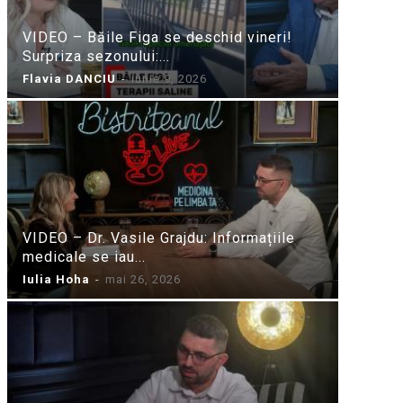
VIDEO – Băile Figa se deschid vineri!
Surpriza sezonului:...
Flavia DANCIU
-
iunie 9, 2026
VIDEO – Dr. Vasile Grajdu: Informațiile
medicale se iau...
Iulia Hoha
-
mai 26, 2026