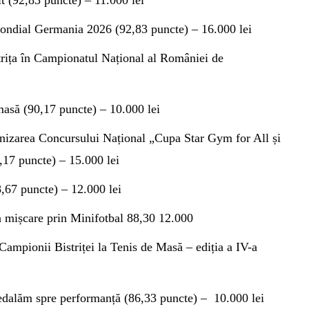
t (92,83 puncte) – 11.000 lei
ondial Germania 2026 (92,83 puncte) – 16.000 lei
trița în Campionatul Național al României de
 masă (90,17 puncte) – 10.000 lei
izarea Concursului Național „Cupa Star Gym for All și
9,17 puncte) – 15.000 lei
8,67 puncte) – 12.000 lei
în mișcare prin Minifotbal 88,30 12.000
ampionii Bistriței la Tenis de Masă – ediția a IV-a
dalăm spre performanță (86,33 puncte) – 10.000 lei