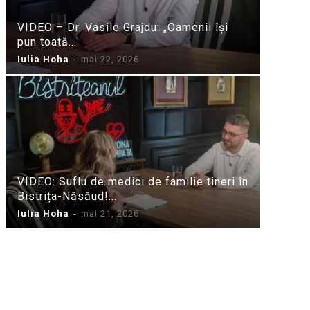
VIDEO – Dr. Vasile Grajdu: „Oamenii își
pun toată...
Iulia Hoha
-
mai 22, 2026
VIDEO: Suflu de medici de familie tineri în
Bistrița-Năsăud!...
Iulia Hoha
-
mai 21, 2026