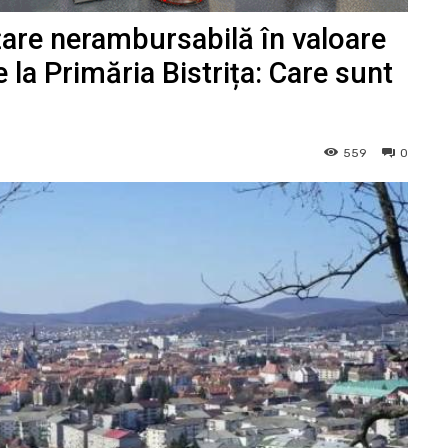
țare nerambursabilă în valoare
e la Primăria Bistrița: Care sunt
559
0