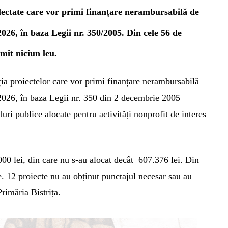
lectate care vor primi
finanțare nerambursabilă de
2026, în baza Legii nr. 350/2005. Din cele 56 de
imit niciun leu.
ția proiectelor care vor primi finanțare nerambursabilă
 2026, în baza Legii nr. 350 din 2 decembrie 2005
uri publice alocate pentru activități nonprofit de interes
00 lei, din care nu s-au alocat decât
607.376 lei. Din
e. 12 proiecte nu au obținut punctajul necesar sau au
Primăria Bistrița.