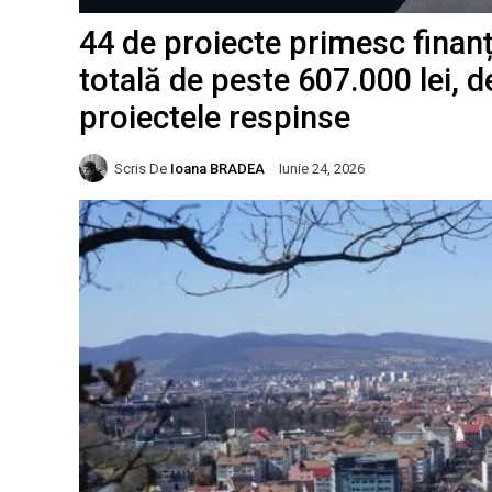
44 de proiecte primesc finan
totală de peste 607.000 lei, d
proiectele respinse
Scris De
Ioana BRADEA
Iunie 24, 2026