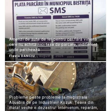
Amenzi de sute de lei pentru cei fără vinietă
care nu achită nici taxa de parcare, indiferent
unde parchează
Flavia DANCIU
-
august 7, 2026
Probleme peste probleme la magistrala
Aquabis de pe Industriei! Kozuk: Țeava din
metal veche e dezastru! Intervenim, reparăm,