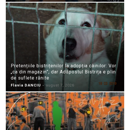
Pretențiile bistrițenilor la adopția câinilor: Vor
„ca din magazin”, dar Adăpostul Bistrița e plin
de suflete rănite
Flavia DANCIU
-
august 7, 2026