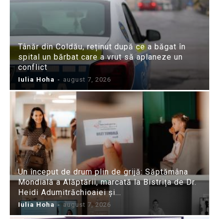
Tânăr din Coldău, reținut după ce a băgat în
spital un bărbat care a vrut să aplaneze un
conflict
Iulia Hoha
-
august 7, 2026
Un început de drum plin de grijă: Săptămâna
Mondială a Alăptării, marcată la Bistrița de Dr.
Heidi Adumitrăchioaiei și...
Iulia Hoha
-
august 7, 2026