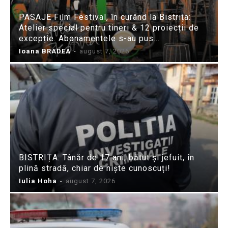
PASAJE Film Festival, în curând la Bistrița:
Atelier special pentru tineri & 12 proiecții de
excepție. Abonamentele s-au pus...
Ioana BRADEA
-
august 7, 2026
BISTRIȚA: Tânăr de 17 ani, bătut și jefuit, în
plină stradă, chiar de niște cunoscuți!
Iulia Hoha
-
august 7, 2026