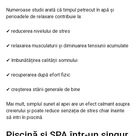
Numeroase studii arată că timpul petrecut în apă și
perioadele de relaxare contribuie la:
✔
reducerea nivelului de stres
✔
relaxarea musculaturii și diminuarea tensiunii acumulate
✔
îmbunătățirea calității somnului
✔
recuperarea după efort fizic
✔
creșterea stării generale de bine
Mai mult, simplul sunet al apei are un efect calmant asupra
creierului și poate reduce senzația de stres chiar înainte
să intri în piscină.
Piscină și SPA într-un singur