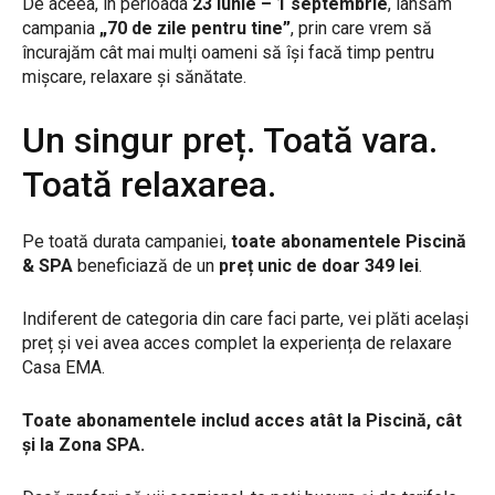
De aceea, în perioada
23 iunie – 1 septembrie
, lansăm
campania
„70 de zile pentru tine”
, prin care vrem să
încurajăm cât mai mulți oameni să își facă timp pentru
mișcare, relaxare și sănătate.
Un singur preț. Toată vara.
Toată relaxarea.
Pe toată durata campaniei,
toate abonamentele Piscină
& SPA
beneficiază de un
preț unic de doar 349 lei
.
Indiferent de categoria din care faci parte, vei plăti același
preț și vei avea acces complet la experiența de relaxare
Casa EMA.
Toate abonamentele includ acces atât la Piscină, cât
și la Zona SPA.