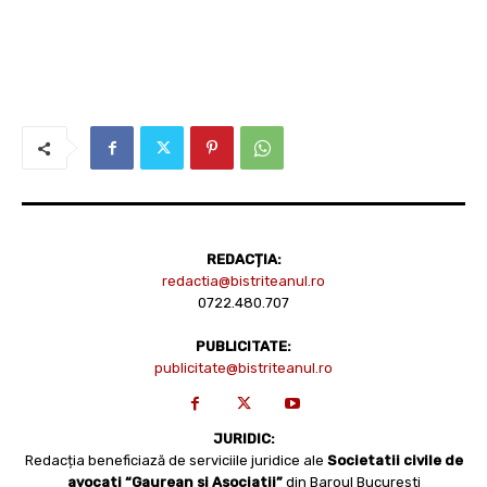
REDACȚIA:
redactia@bistriteanul.ro
0722.480.707
PUBLICITATE:
publicitate@bistriteanul.ro
JURIDIC:
Redacția beneficiază de serviciile juridice ale
Societatii civile de
avocati “Gaurean si Asociatii”
din Baroul Bucuresti