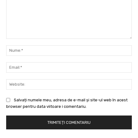
Comentariu:
Nu
Ema
Web
Salvați numele meu, adresa de e-mail și site-ul web în acest
browser pentru data viitoare i comentariu.