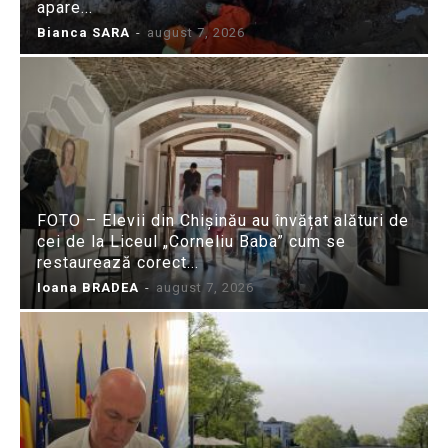
apare...
Bianca SARA
-
august 7, 2026
FOTO – Elevii din Chișinău au învățat alături de
cei de la Liceul „Corneliu Baba” cum se
restaurează corect...
Ioana BRADEA
-
august 7, 2026