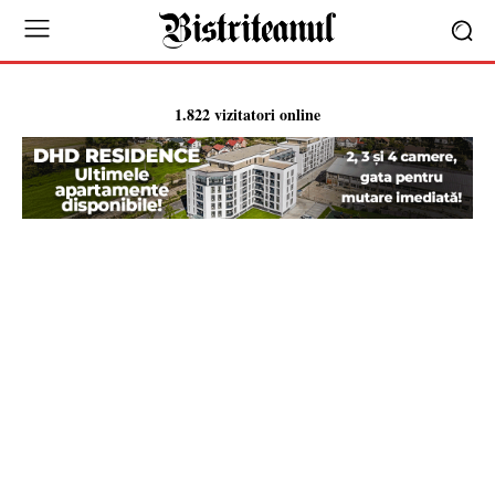
1.822 vizitatori online