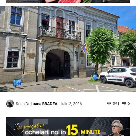
Scris De
Ioana BRADEA
391
0
Iulie 2, 2026