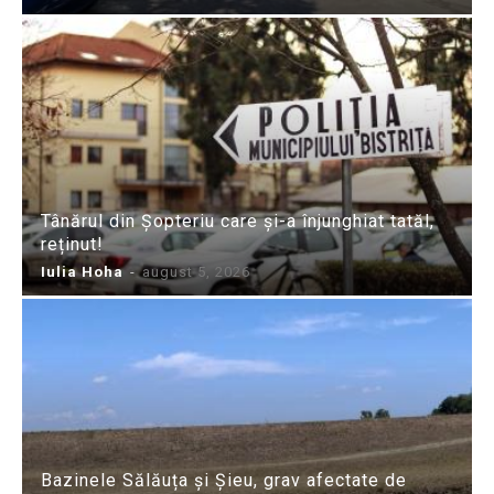
Tânărul din Șopteriu care și-a înjunghiat tatăl,
reținut!
Iulia Hoha
-
august 5, 2026
Bazinele Sălăuța și Șieu, grav afectate de