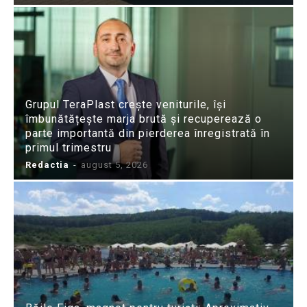
Grupul TeraPlast crește veniturile, își
îmbunătățește marja brută și recuperează o
parte importantă din pierderea înregistrată în
primul trimestru
Redactia
-
august 5, 2026