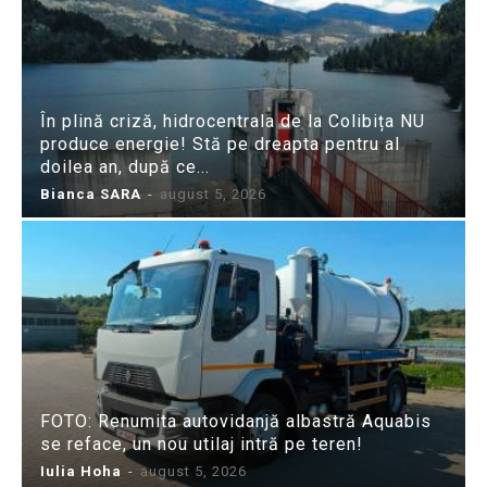
În plină criză, hidrocentrala de la Colibița NU
produce energie! Stă pe dreapta pentru al
doilea an, după ce...
Bianca SARA
-
august 5, 2026
FOTO: Renumita autovidanjă albastră Aquabis
se reface, un nou utilaj intră pe teren!
Iulia Hoha
-
august 5, 2026