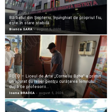
Bărbatul din Șopteriu, înjunghiat de propriul fiu,
este în stare stabilă
Bianca SARA
-
august 5, 2026
FOTO – Liceul de Arte „Corneliu Baba” a primit
un aparat cu laser pentru curățarea lemnului
după ce profesorii...
Ioana BRADEA
-
august 5, 2026