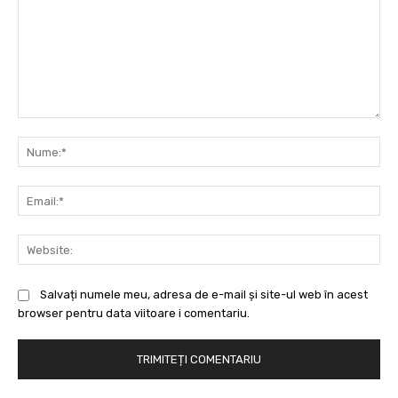
Comentariu:
Nu
Ema
Web
Salvați numele meu, adresa de e-mail și site-ul web în acest
browser pentru data viitoare i comentariu.