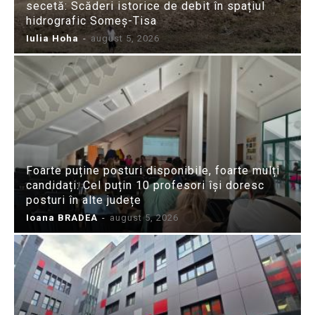
secetă: Scăderi istorice de debit în spațiul
hidrografic Someș-Tisa
Iulia Hoha
-
august 5, 2026
Foarte puține posturi disponibile, foarte mulți
candidați: Cel puțin 10 profesori își doresc
posturi în alte județe
Ioana BRADEA
-
august 5, 2026