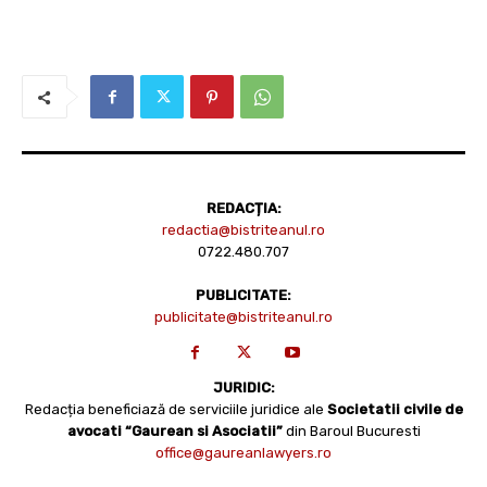
REDACȚIA:
redactia@bistriteanul.ro
0722.480.707
PUBLICITATE:
publicitate@bistriteanul.ro
JURIDIC:
Redacția beneficiază de serviciile juridice ale
Societatii civile de
avocati “Gaurean si Asociatii”
din Baroul Bucuresti
office@gaureanlawyers.ro