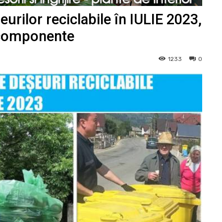
urilor reciclabile în IULIE 2023,
e componente
1233
0