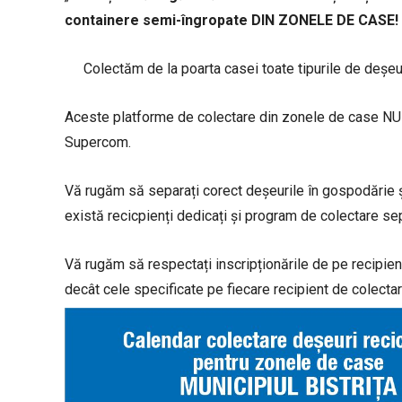
containere semi-îngropate DIN ZONELE DE CASE!
Colectăm de la poarta casei toate tipurile de deșeu
Aceste platforme de colectare din zonele de case N
Supercom.
Vă rugăm să separați corect deșeurile în gospodărie ș
există recicpienți dedicați și program de colectare sepa
Vă rugăm să respectați inscripționările de pe recipienț
decât cele specificate pe fiecare recipient de colecta