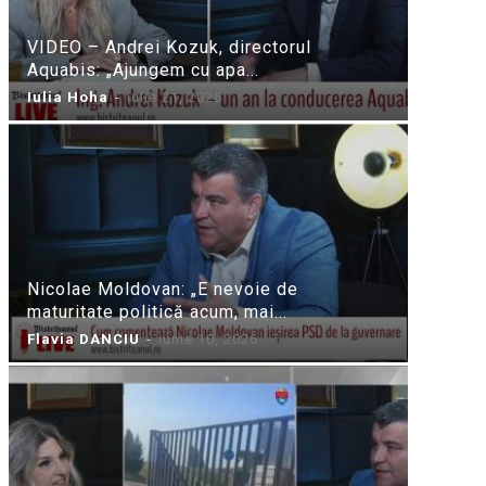
VIDEO – Andrei Kozuk, directorul
Aquabis: „Ajungem cu apa...
Iulia Hoha
-
iulie 21, 2026
Nicolae Moldovan: „E nevoie de
maturitate politică acum, mai...
Flavia DANCIU
-
iunie 10, 2026