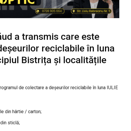
ăud a transmis care este
eșeurilor reciclabile în luna
iul Bistrița și localitățile
programul de colectare a deșeurilor reciclabile în luna IULIE
e din hârtie / carton;
din sticlă;