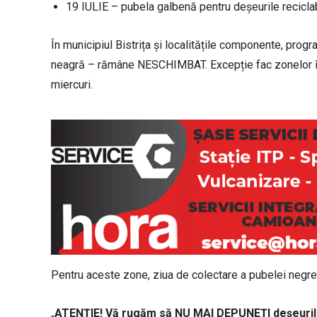
19 IULIE – pubela galbenă pentru deșeurile reciclabi
În municipiul Bistrița și localitățile componente, prog
neagră – rămâne NESCHIMBAT. Excepție fac zonelor în 
miercuri.
Pentru aceste zone, ziua de colectare a pubelei neg
„
ATENȚIE! Vă rugăm să NU MAI DEPUNEȚI deșeurile 