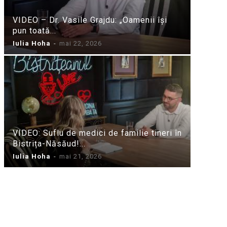
VIDEO – Dr. Vasile Grajdu: „Oamenii își
pun toată...
Iulia Hoha
-
mai 22, 2026
VIDEO: Suflu de medici de familie tineri în
Bistrița-Năsăud!...
Iulia Hoha
-
mai 21, 2026