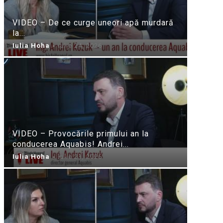
VIDEO – De ce curge uneori apă murdară
la...
Iulia Hoha
-
iulie 24, 2026
VIDEO – Provocările primului an la
conducerea Aquabis! Andrei...
Iulia Hoha
-
iulie 21, 2026