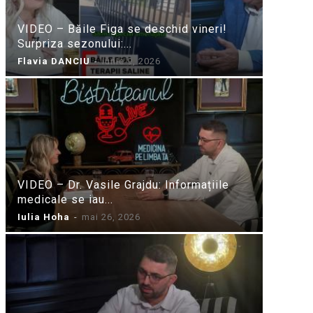
VIDEO – Băile Figa se deschid vineri!
Surpriza sezonului:...
Flavia DANCIU
-
iunie 9, 2026
VIDEO – Dr. Vasile Grajdu: Informațiile
medicale se iau...
Iulia Hoha
-
mai 26, 2026