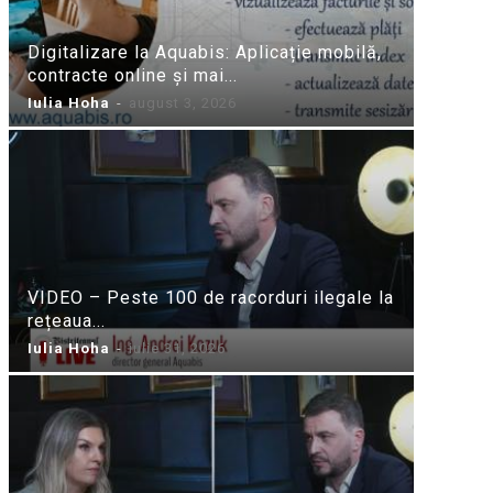
Digitalizare la Aquabis: Aplicație mobilă,
contracte online și mai...
Iulia Hoha
-
august 3, 2026
VIDEO – Peste 100 de racorduri ilegale la
rețeaua...
Iulia Hoha
-
iulie 31, 2026