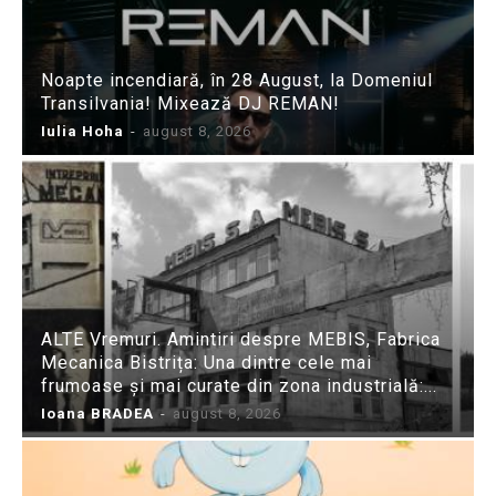
Noapte incendiară, în 28 August, la Domeniul
Transilvania! Mixează DJ REMAN!
Iulia Hoha
-
august 8, 2026
ALTE Vremuri. Amintiri despre MEBIS, Fabrica
Mecanica Bistrița: Una dintre cele mai
frumoase și mai curate din zona industrială:...
Ioana BRADEA
-
august 8, 2026