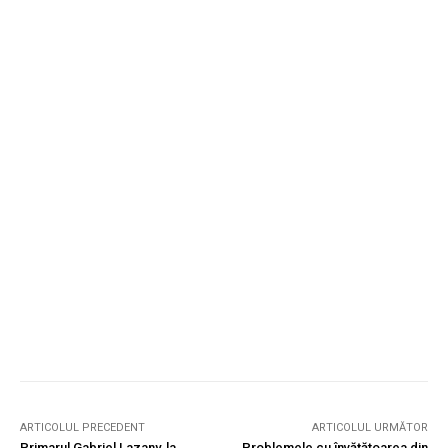
ARTICOLUL PRECEDENT
ARTICOLUL URMĂTOR
Primarul Gabriel Lazany, la
Problemele cu învățătoarea din