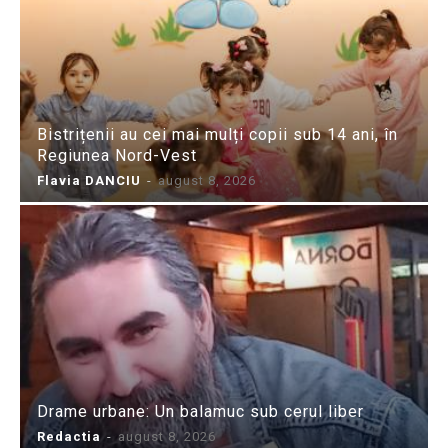
Bistrițenii au cei mai mulți copii sub 14 ani, în
Regiunea Nord-Vest
Flavia DANCIU
-
august 8, 2026
Drame urbane: Un balamuc sub cerul liber
Redactia
-
august 8, 2026