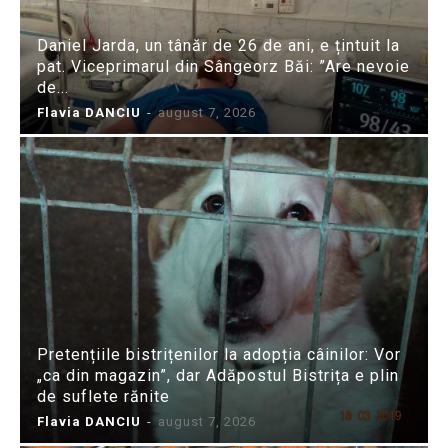
Daniel Jarda, un tânăr de 26 de ani, e țintuit la
pat. Viceprimarul din Sângeorz Băi: ”Are nevoie
de...
Flavia DANCIU
-
august 7, 2026
Pretențiile bistrițenilor la adopția câinilor: Vor
„ca din magazin”, dar Adăpostul Bistrița e plin
de suflete rănite
Flavia DANCIU
-
august 7, 2026