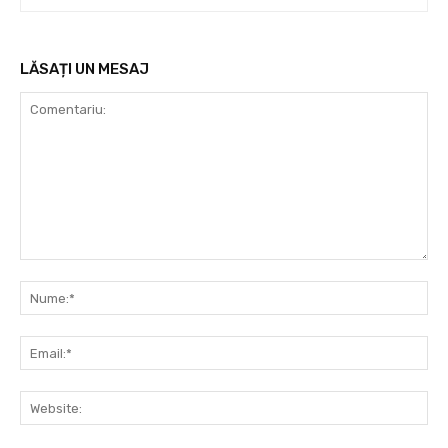
LĂSAȚI UN MESAJ
Comentariu:
Nu
Ema
Web