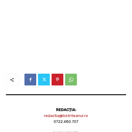
REDACȚIA:
redactia@bistriteanul.ro
0722.480.707