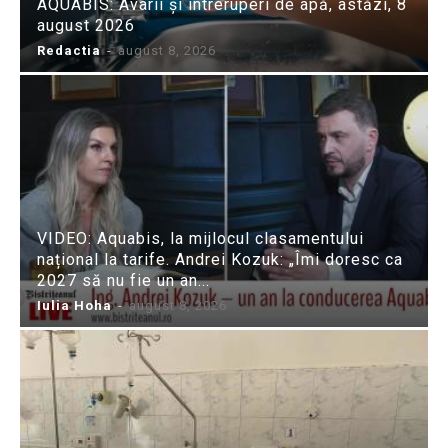
AQUABIS: Avarii și întreruperi de apă, astăzi, 8
august 2026
Redactia
-
august 8, 2026
VIDEO: Aquabis, la mijlocul clasamentului
național la tarife. Andrei Kozuk: „Îmi doresc ca
2027 să nu fie un an...
Iulia Hoha
-
august 8, 2026