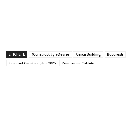
ETICHETE
4Construct by eDevize
Amicii Building
București
Forumul Construcțiilor 2025
Panoramic Colibița